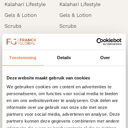
Kalahari Lifestyle
Kalahari Lifestyle
Gels & Lotion
Gels & Lotion
Scrubs
Scrubs
Bad & Douche
Bad & Douche
Effectieve formules met
Gevoelige huid
Gevoelige huid
zichtbaar resultaat
Toestemming
Details
Over
UVA/UVB Bescherming
UVA/UVB Bescherming
Persoonlijk product advies door salon
Serums & Olie
Serums & Olie
professionals
Deze website maakt gebruik van cookies
Moisturisers
Moisturisers
We gebruiken cookies om content en advertenties te
Handen
Handen
personaliseren, om functies voor social media te bieden
Salon in de buurt zoeken
Salon in de buurt zoeken
en om ons websiteverkeer te analyseren. Ook delen we
Problematische huid
Problematische huid
Salon in de buurt zoeken
informatie over uw gebruik van onze site met onze
Starterkit/Reisset
Starterkit/Reisset
partners voor social media, adverteren en analyse. Deze
partners kunnen deze gegevens combineren met andere
Moisturisers Lichaam
Moisturisers Lichaam
informatie die u aan ze heeft verstrekt of die ze hebben