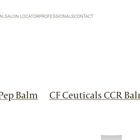
AL
SALON LOCATOR
PROFESSIONALS
CONTACT
aPep Balm
CF Ceuticals CCR Ba