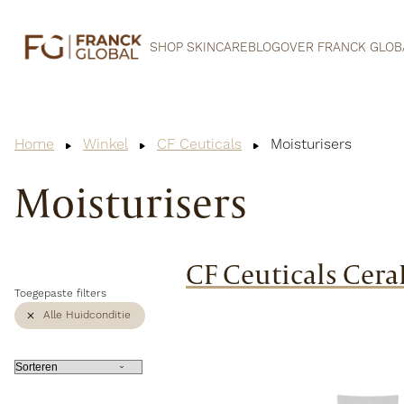
SHOP SKINCARE
BLOG
OVER FRANCK GLOB
Home
Winkel
CF Ceuticals
Moisturisers
Moisturisers
CF Ceuticals Cer
Toegepaste filters
Alle Huidconditie