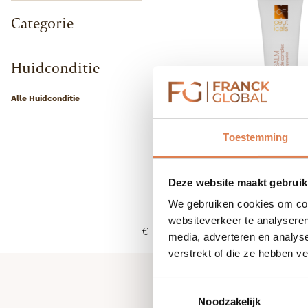
Categorie
Huidconditie
Alle Huidconditie
Toestemming
Deze website maakt gebruik
We gebruiken cookies om cont
websiteverkeer te analyseren
-
€
75,00
media, adverteren en analys
CF
verstrekt of die ze hebben v
Ceutic
CeraP
Toestemmingsselectie
Balm
Noodzakelijk
aantal