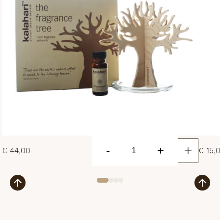
-
+
€
44,00
€
15,
Wooden
Fragrance
Tree
Diffuser
aantal