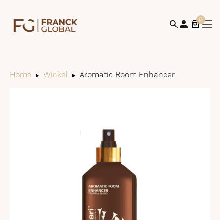
0
Home
Winkel
Aromatic Room Enhancer
Bek
win
af