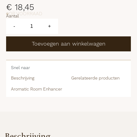
€
18,45
OP VOORRAAD
Aantal
Aromatic
Room
-
+
Enhancer
aantal
Toevoegen aan winkelwagen
Snel naar
Beschrijving
Gerelateerde producten
Aromatic Room Enhancer
Beschrijving