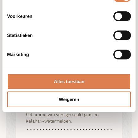
Voorkeuren
Aromatic Room
Enhancer
Statistieken
Ingrediënten:
Een aromatische mix van
Marketing
Tsamma die wordt gebruikt vanwege het
geurige en stemmingsverbeternde aroma.
Alles toestaan
Voordelen:
Geur:

Weigeren
Tsamma Blend: De geur van de aarde na 
een Afrikaanse regenbui, vermengd met 
het aroma van vers gemaaid gras en 
Kalahari-watermeloen.