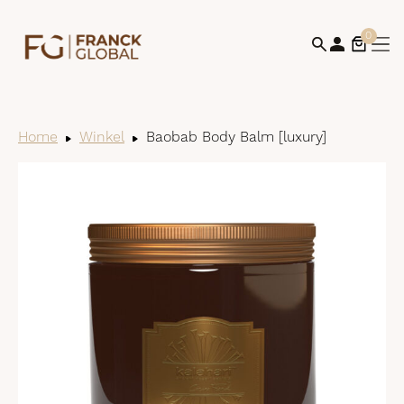
0
Home
Winkel
Baobab Body Balm [luxury]
Bek
win
af