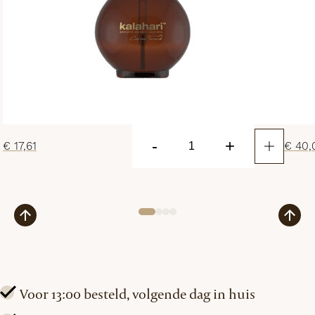
-
+
€
17,61
€
40,
Nourishing
Nail
Oil
aantal
Voor 13:00 besteld, volgende dag in huis