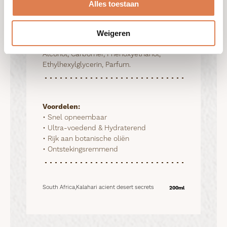
Alles toestaan
Ingrediënten:
Aqua (water),
Butyrospermum Parkii (Shea Butter),
Caprylic/Capric Triglyceride, Decyl Oleate,
Weigeren
Sorbitan Stearate, Polysorbate-60, Cetyl
Alcohol, Carbomer, Phenoxyethanol,
Ethylhexylglycerin, Parfum.
Voordelen:
• Snel opneembaar

• Ultra-voedend & Hydraterend

• Rijk aan botanische oliën

• Ontstekingsremmend
South Africa,Kalahari acient desert secrets
200ml