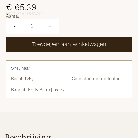
€
65,39
OP VOORRAAD
Aantal
Baobab
Body
-
+
Balm
[luxury]
aantal
Toevoegen aan winkelwagen
Snel naar
Beschrijving
Gerelateerde producten
Baobab Body Balm [luxury]
Beschrijving