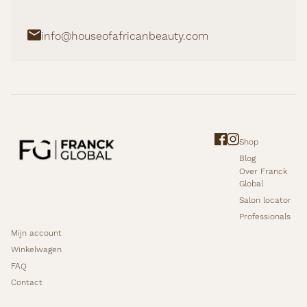
info@houseofafricanbeauty.com
Shop
Blog
Over Franck
Global
Salon locator
Professionals
Mijn account
Winkelwagen
FAQ
Contact