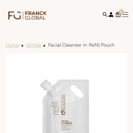
0
Home
Winkel
Facial Cleanser in Refill Pouch
Bek
win
af