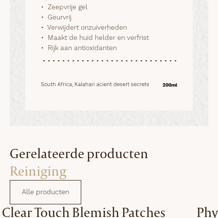
•  Zeepvrije gel

•  Geurvrij

•  Verwijdert onzuiverheden

•  Maakt de huid helder en verfrist

•  Rijk aan antioxidanten
South Africa, Kalahari acient desert secrets
200ml
Gerelateerde producten
Reiniging
Alle producten
Clear Touch Blemish Patches
Phy