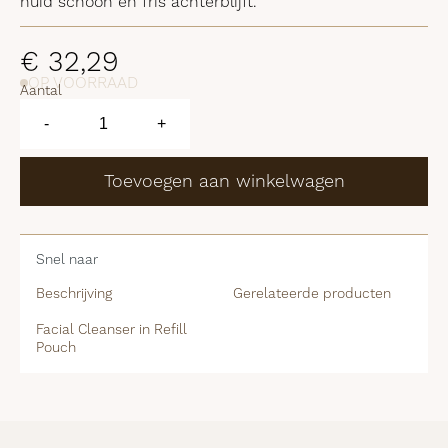
huid schoon en fris achterblijft.
€
32,29
OP VOORRAAD
Aantal
Facial
Cleanser
-
+
in
Refill
Pouch
Toevoegen aan winkelwagen
aantal
Snel naar
Beschrijving
Gerelateerde producten
Facial Cleanser in Refill
Pouch