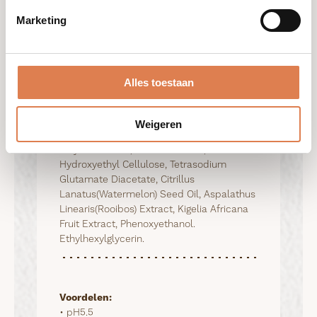
Marketing
Facial Cleanser in
Refill Pouch
Alles toestaan
Ingrediënten:
Aqua (Water), Glycerin,
Lauryl Glucoside, Decyl Glucoside,
Weigeren
Sorbitol, Coco Glucoside, Xanthan Gum,
Polysorbate-20, Sodium Citrate,
Hydroxyethyl Cellulose, Tetrasodium
Glutamate Diacetate, Citrillus
Lanatus(Watermelon) Seed Oil, Aspalathus
Linearis(Rooibos) Extract, Kigelia Africana
Fruit Extract, Phenoxyethanol.
Ethylhexylglycerin.
Voordelen:
• pH5.5
