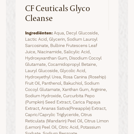
CF Ceuticals Glyco
Cleanse
Ingrediënten:
Aqua, Decyl Glucoside,
Lactic Acid, Glycerin, Sodium Lauroyl
Sarcosinate, Bulbine Frutescens Leaf
Juice, Niacinamide, Salicylic Acid,
Hydroxyxanthan Gum, Disodium Cocoyl
Glutamate, Cocamidopropyl Betaine,
Lauryl Glucoside, Glycolic Acid,
Hydroxyethyl Urea, Rosa Canina (Rosehip)
Fruit Oil, Panthenol, Bakuchiol, Sodium
Cocoyl Glutamate, Xanthan Gum, Arginine,
Sodium Hydroxide, Curcurbita Pepo
(Pumpkin) Seed Extract, Carica Papaya
Extract, Ananas Sativa(Pineapple) Extract,
Capric/Caprylic Triglyceride, Citrus
Reticulata (Mandarin) Peel Oil, Citrus Limon
(Lemon) Peel Oil, Citric Acid, Potassium
Sorbate, Sodium Benzoate,