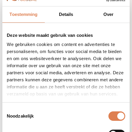
CF Ceuticals Glyco
Micellar
Water
Toestemming
Details
Over
Cleanse
aantal
Deze website maakt gebruik van cookies
We gebruiken cookies om content en advertenties te
personaliseren, om functies voor social media te bieden
en om ons websiteverkeer te analyseren. Ook delen we
informatie over uw gebruik van onze site met onze
partners voor social media, adverteren en analyse. Deze
partners kunnen deze gegevens combineren met andere
informatie die u aan ze heeft verstrekt of die ze hebben
verzameld op basis van uw gebruik van hun services.
Toestemmingsselectie
Noodzakelijk
€
53,40
-
+
CF
Ceuticals