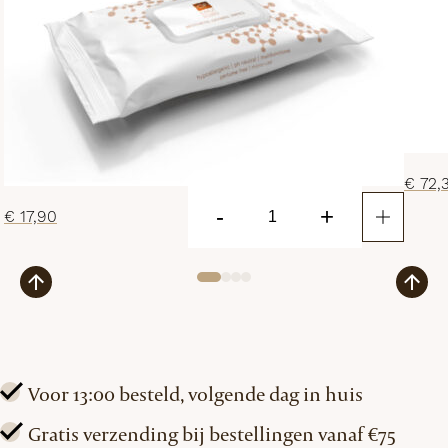
€
72,
-
+
€
17,90
CF
Ceuticals
Aesthetic
Dermal
Wipes
aantal
Voor 13:00 besteld, volgende dag in huis
Gratis verzending bij bestellingen vanaf €75