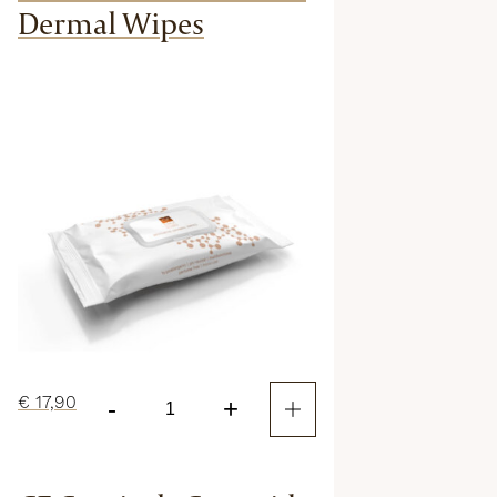
Dermal Wipes
€
17,90
-
+
CF
Ceuticals
Aesthetic