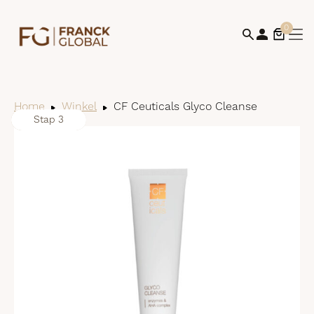
0
Home
Winkel
CF Ceuticals Glyco Cleanse
Stap 1
Stap 2
Stap 3
Bek
win
af