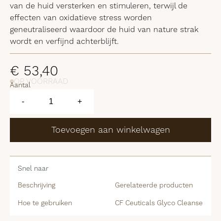
van de huid versterken en stimuleren, terwijl de
effecten van oxidatieve stress worden
geneutraliseerd waardoor de huid van nature strak
wordt en verfijnd achterblijft.
€
53,40
OP VOORRAAD
Aantal
CF
Ceuticals
-
+
Glyco
Cleanse
aantal
Toevoegen aan winkelwagen
Snel naar
Beschrijving
Gerelateerde producten
Hoe te gebruiken
CF Ceuticals Glyco Cleanse