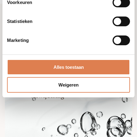
Voorkeuren
Glyco
Cleanse
Statistieken
aantal
Marketing
Hoe te gebruiken
01
Hoeveelheid
Alles toestaan
Breng een kleine hoeveelheid reinigingsgel aan
op een vochtig gezicht.
Weigeren
02
Masseer
03
Verwijdering
Masseer met de vingertoppen in tot het
Grondig afspoelen met lauw water. Voorzichtig
product gaat schuimen. Voeg voortdurend
droogdeppen.
water toe met roterende bewegingen. Masseer
gedurende 1 minuut.