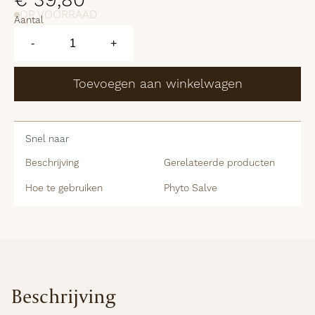
€
39,80
OP VOORRAAD
Aantal
Phyto
Salve
-
+
aantal
Toevoegen aan winkelwagen
Snel naar
Beschrijving
Gerelateerde producten
Hoe te gebruiken
Phyto Salve
Beschrijving