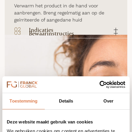
Verwarm het product in de hand voor
aanbrengen. Breng regelmatig aan op de
geïrriteerde of aangedane huid
02
Indicaties
03
Bewaarinstructies
Geschikt voor insectenbeten, huiduitslag en
Bewaren op een koele, droge plaats
huidirritatie
Toestemming
Details
Over
Deze website maakt gebruik van cookies
We gebruiken cookies om content en advertenties te