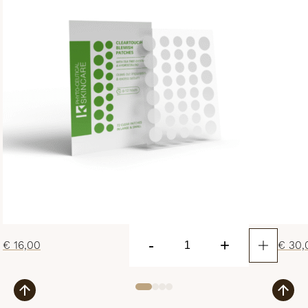
-
+
€
16,00
€
30,
Clear
Touch
Blemish
Patches