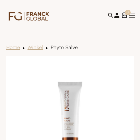
0
Home
Winkel
Phyto Salve
Bek
win
af