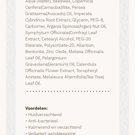
Aqua (Water), Beeswax, Copernicia
Cerifera(Carnauba)Wax, Persea
Gratissima(Avocado) Oil, Imperata
Cylindrica Root Extract, Glycerin, PEG-8,
Carbomer, Argania Spinosa(Argan) Nut Oil,
Symphytum Officinale(Comfrey) Leaf
Extract, Cetearyl Alcohol, PEG-20
Stearate, Polysorbate-20, Allantoin,
Bentonite, Zinc Oxide, Melissa Officinalis
Leaf Oil, Pelargonium
Graveolens(Geranium) Oil, Calendula
Officinalis Flower Extract, Tocopheryl
Acetate, Melaleuca Alternifolia(Tea Tree)
Leaf Oil.
Voordelen:
• Huidverzachtend

• Anti-bacterieel

• Kalmerend en verzachtend

• Verbetert wondgenezing