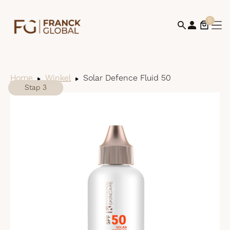
0
Home
Winkel
Solar Defence Fluid 50
Stap 1
Stap 2
Stap 3
Bek
win
af