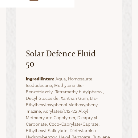
Solar Defence Fluid
50
Ingrediënten:
Aqua, Homosalate,
Isododecane, Methylene Bis-
Benzotriazolyl Tetramethylbutylphenol,
Decyl Glucoside, Xanthan Gum, Bis-
Ethylhexyloxyphenol Methoxyphenyl
Triazine, Acrylates/C12-22 Alkyl
Methacrylate Copolymer, Dicaprylyl
Carbonate, Coco-Caprylate/Caprate,
Ethylhexyl Salicylate, Diethylamino
Hydroxybenzoyl Hexyl Benzoate, Butylene