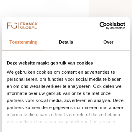
€
12,60
-
+
Lip
Balm
w
Toestemming
Details
Over
De-age Hydration
SPF
&
Mask
Grapeseed
Deze website maakt gebruik van cookies
5g
We gebruiken cookies om content en advertenties te
aantal
personaliseren, om functies voor social media te bieden
en om ons websiteverkeer te analyseren. Ook delen we
informatie over uw gebruik van onze site met onze
partners voor social media, adverteren en analyse. Deze
partners kunnen deze gegevens combineren met andere
informatie die u aan ze heeft verstrekt of die ze hebben
verzameld op basis van uw gebruik van hun services.