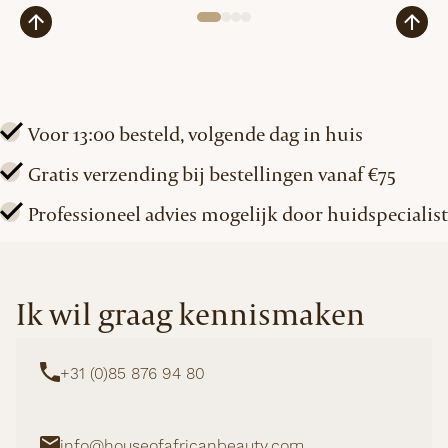
aantal
Voor 13:00 besteld, volgende dag in huis
Gratis verzending bij bestellingen vanaf €75
Professioneel advies mogelijk door huidspecialist
Ik wil graag kennismaken
+31 (0)85 876 94 80
info@houseofafricanbeauty.com