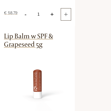
€
58,79
-
+
Solar
Defence
Fluid
Lip Balm w SPF &
50
aantal
Grapeseed 5g