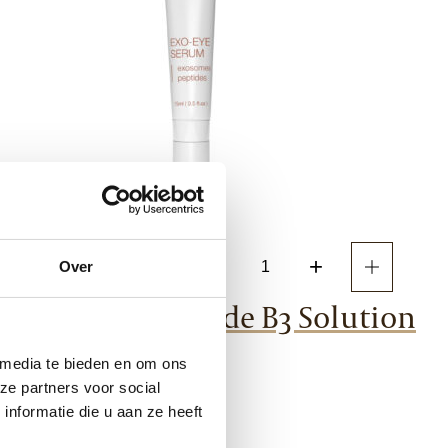
-
+
€
64,00
Over
CF
Ceuticals
ticals Niacinamide B3 Solution
Exo-
eye
 media te bieden en om ons
Serum
ze partners voor social
aantal
nformatie die u aan ze heeft