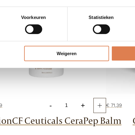
Voorkeuren
Statistieken
Weigeren
-
+
9
€
71,39
CF
Ceuticals
ion
CF Ceuticals CeraPep Balm
Tetra
Serum