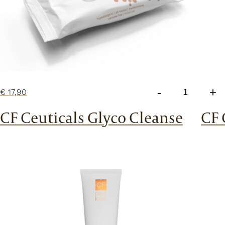
-
+
€
17,90
CF
Ceuticals
CF Ceuticals Glyco Cleanse
CF 
Aesthetic
Dermal
Wipes
aantal