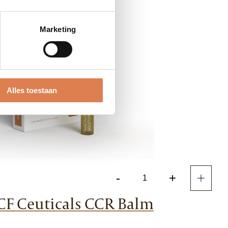
Marketing
Alles toestaan
-
+
CF
Ceuticals
CF Ceuticals CCR Balm
Niacinamide
B3