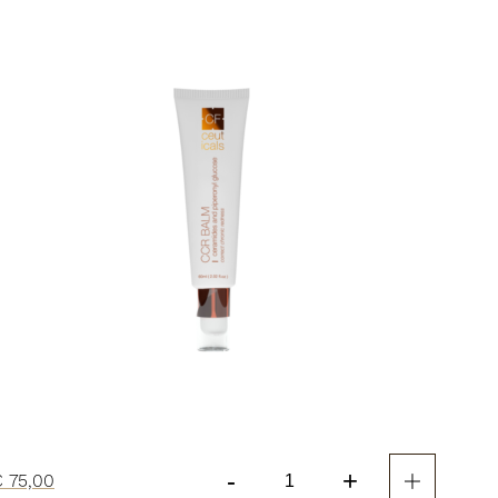
Solution
aantal
-
+
€
75,00
CF