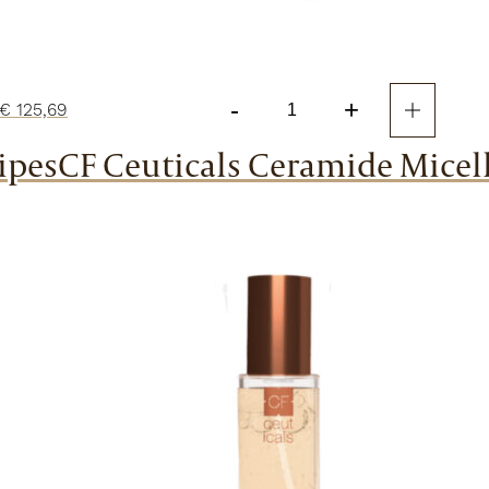
-
+
€
125,69
Problematic
Skin
ipes
CF Ceuticals Ceramide Micel
Starter
Kit
aantal