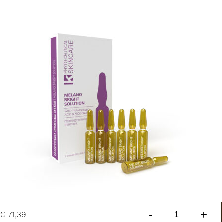
aantal
-
+
€
71,39
CF