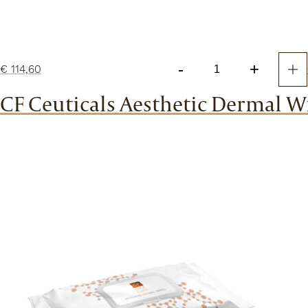
-
+
€
114,60
Hyperpigmented
Skin
CF Ceuticals Aesthetic Dermal W
Starter
Kit
aantal