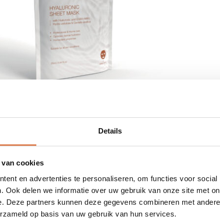
-
+
0
Details
CF
Ceuticals
Ceuticals Tetra Serum
CF Ceu
Hyaluronic
 van cookies
Sheet
ent en advertenties te personaliseren, om functies voor social
Mask
. Ook delen we informatie over uw gebruik van onze site met on
aantal
e. Deze partners kunnen deze gegevens combineren met andere i
erzameld op basis van uw gebruik van hun services.