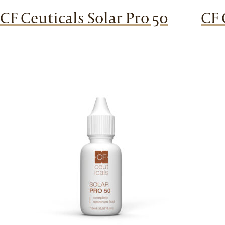
Ceuticals
CF Ceuticals Solar Pro 50
CF 
MelanoBright
Solution
aantal