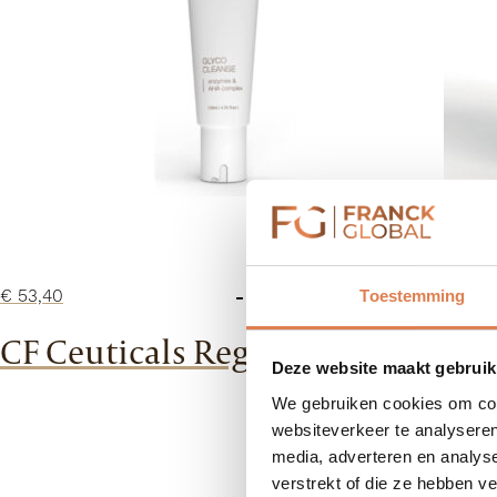
-
+
€
53,40
€
19,2
Toestemming
CF
Ceuticals
CF Ceuticals Regen+ Serum
CF 
Glyco
Deze website maakt gebruik
Cleanse
We gebruiken cookies om cont
aantal
websiteverkeer te analyseren
media, adverteren en analys
verstrekt of die ze hebben v