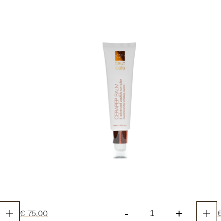
aantal
-
+
€
75,00
CF