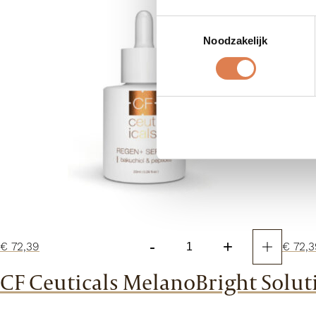
Toestemmingsselectie
Noodzakelijk
-
+
€
72,39
€
72,3
CF
Ceuticals
CF Ceuticals MelanoBright Solut
Regen+
Serum