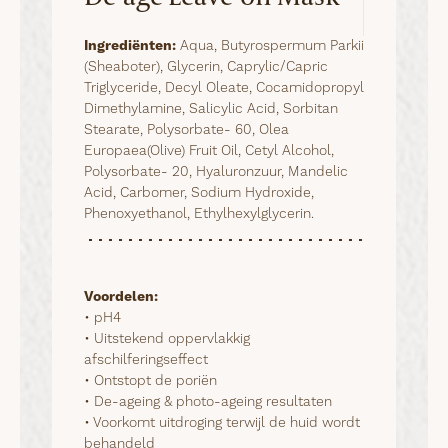
Ingrediënten:
Aqua, Butyrospermum Parkii
(Sheaboter), Glycerin, Caprylic/Capric
Triglyceride, Decyl Oleate, Cocamidopropyl
Dimethylamine, Salicylic Acid, Sorbitan
Stearate, Polysorbate- 60, Olea
Europaea(Olive) Fruit Oil, Cetyl Alcohol,
Polysorbate- 20, Hyaluronzuur, Mandelic
Acid, Carbomer, Sodium Hydroxide,
Phenoxyethanol, Ethylhexylglycerin.
Voordelen:
• pH4

• Uitstekend oppervlakkig 
afschilferingseffect 

• Ontstopt de poriën

• De-ageing & photo-ageing resultaten

• Voorkomt uitdroging terwijl de huid wordt 
behandeld 
