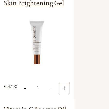
Skin Brightening Gel
€
47,90
-
+
Skin
Brightening
Gel
aantal