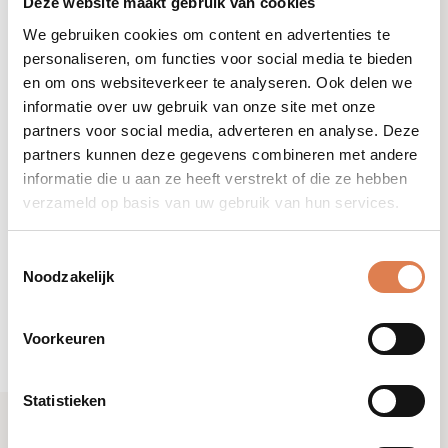
Deze website maakt gebruik van cookies
aantal
We gebruiken cookies om content en advertenties te
personaliseren, om functies voor social media te bieden
en om ons websiteverkeer te analyseren. Ook delen we
informatie over uw gebruik van onze site met onze
partners voor social media, adverteren en analyse. Deze
partners kunnen deze gegevens combineren met andere
informatie die u aan ze heeft verstrekt of die ze hebben
verzameld op basis van uw gebruik van hun services.
Toestemmingsselectie
Noodzakelijk
€
36,40
Voorkeuren
-
+
De-
age
Statistieken
Leave-
on