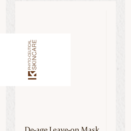
De-age Leave-on Mask