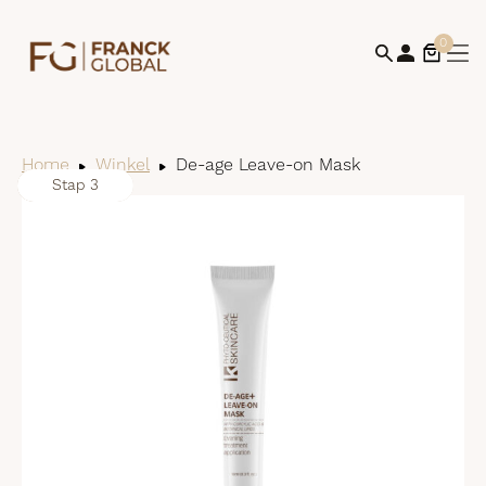
0
Home
Winkel
De-age Leave-on Mask
Stap 1
Stap 2
Stap 3
Bek
win
af