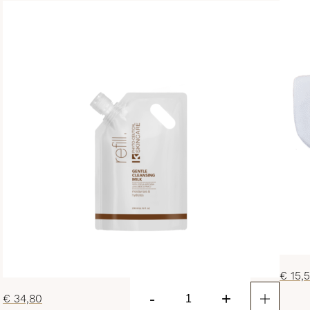
€
15,
-
+
€
34,80
Gentle