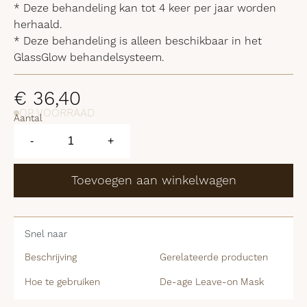
* Deze behandeling kan tot 4 keer per jaar worden
herhaald.
* Deze behandeling is alleen beschikbaar in het
GlassGlow behandelsysteem.
€
36,40
OP VOORRAAD
Aantal
De-
age
-
+
Leave-
on
Mask
Toevoegen aan winkelwagen
aantal
Snel naar
Beschrijving
Gerelateerde producten
Hoe te gebruiken
De-age Leave-on Mask