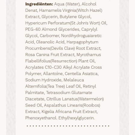
Ingrediënten:
Aqua (Water), Alcohol
Denat, Hamamelis Virginia(Witch Hazel)
Extract, Glycerin, Butylene Glycol,
Hypericum Perforatum(St John’s Wort) Oil,
PEG-60 Almond Glycerides, Caprylyl
Glycol, Carbomer, Nordihydroguaiaretic
Acid, Oleanolic Acid, Harpagophytum
Procumbens(Devils Claw) Root Extract,
Rosa Canina Fruit Extract, Myrothamus
Flabellifolius(Resurrection) Plant Oil,
Acrylates C10-C30 Alkyl Acrylate Cross
Polymer, Allantoïne, Centella Asiatica,
Sodium Hydroxide, Melaleuca
Alternifolia(Tea Tree) Leaf Oil, Retinyl
Palmitate, Tetrasodium Glutamate
Diacetate, Citrillus Lanatus(Watermelon)
Seed Oil, Aspalathus Linearis(Rooibos)
Extract, Kigelia Africana Fruit Extract,
Phenoxyethanol. Ethylhexylglycerin.