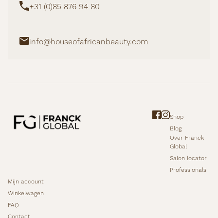
+31 (0)85 876 94 80
info@houseofafricanbeauty.com
Shop
Blog
Over Franck
Global
Salon locator
Professionals
Mijn account
Winkelwagen
FAQ
Contact