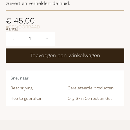
zuivert en verheldert de huid.
€
45,00
OP VOORRAAD
Aantal
Oily
Skin
-
+
Correction
Gel
aantal
Toevoegen aan winkelwagen
Snel naar
Beschrijving
Gerelateerde producten
Hoe te gebruiken
Oily Skin Correction Gel