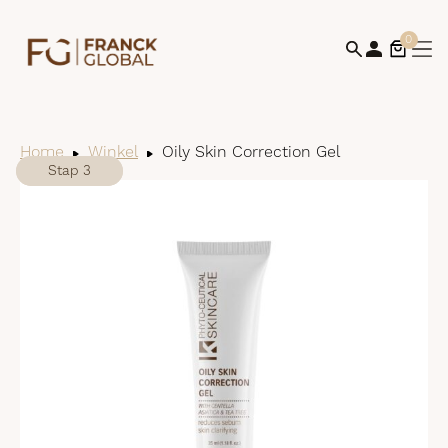
0
Home
Winkel
Oily Skin Correction Gel
Stap 1
Stap 2
Stap 3
Bek
win
af